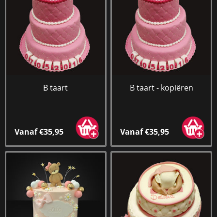
B taart
B taart - kopiëren
Vanaf €35,95
Vanaf €35,95