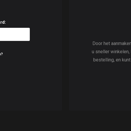
rd:
Door het aanmaken
u sneller winkelen,
n?
bestelling, en kun