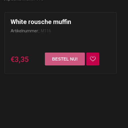
White rousche muffin
Artikelnummer::
M116
€3,35