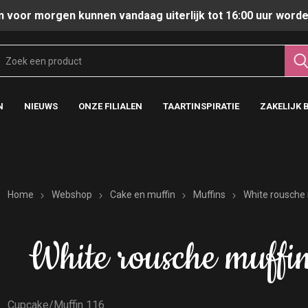
n voor morgen kunnen vandaag uiterlijk tot 16:00 uur worde
N
NIEUWS
ONZE FILIALEN
TAARTINSPIRATIE
ZAKELIJK 
Home
Webshop
Cake en muffin
Muffins
White rousche 
White rousche muffi
Cupcake/Muffin 116