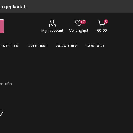
n geplaatst.
0
(0)
Mijn account
Verlanglijst
€0,00
BESTELLEN
OVER ONS
VACATURES
CONTACT
muffin
n