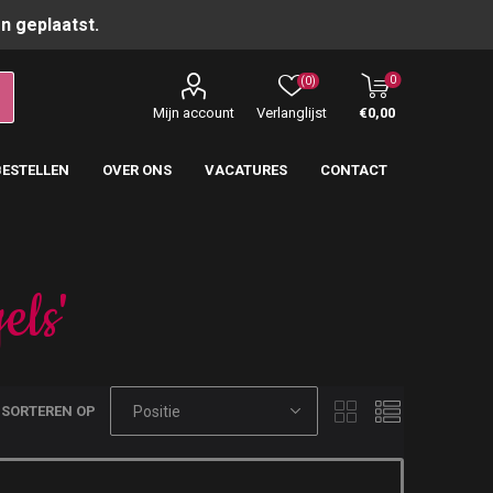
n geplaatst.
0
(0)
Mijn account
Verlanglijst
€0,00
BESTELLEN
OVER ONS
VACATURES
CONTACT
els'
SORTEREN OP