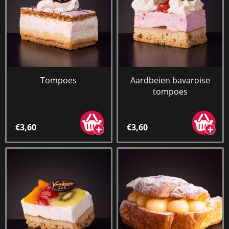
Tompoes
Aardbeien bavaroise
tompoes
€3,60
€3,60