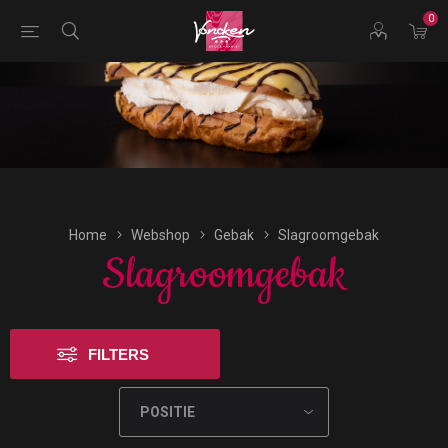
0
Bestellingen voor morgen kunnen vandaag uiterlijk tot
17:00 uur worden geplaatst.
Home
Webshop
Gebak
Slagroomgebak
Slagroomgebak
FILTERS