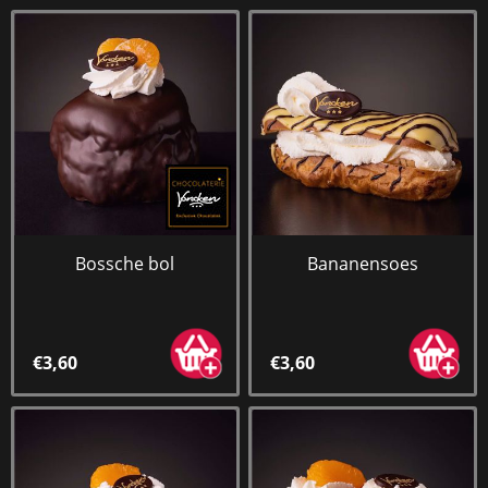
Bossche bol
Bananensoes
€3,60
€3,60