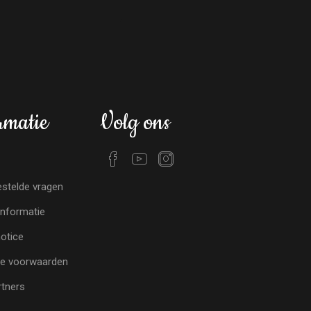
rmatie
Volg ons
stelde vragen
nformatie
notice
e voorwaarden
tners