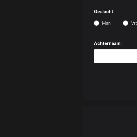
Geslacht:
Man
Vr
Achternaam: