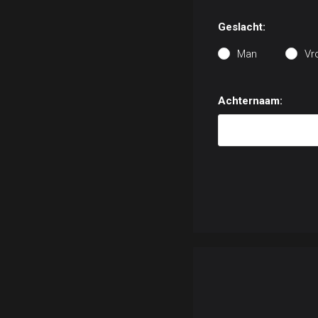
Geslacht:
Man
Vr
Achternaam: