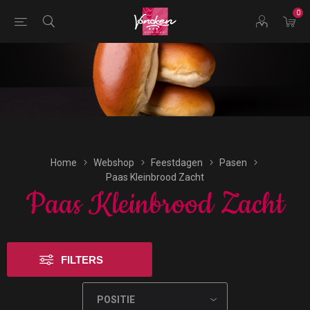
0
Bestellingen voor morgen kunnen vandaag uiterlijk tot
17:00 uur worden geplaatst.
Home
Webshop
Feestdagen
Pasen
Paas Kleinbrood Zacht
Paas Kleinbrood Zacht
FILTERS