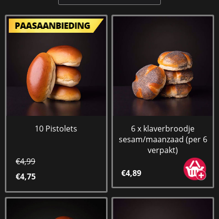
10 Pistolets
6 x klaverbroodje
sesam/maanzaad (per 6
verpakt)
€4,99
€4,89
€4,75