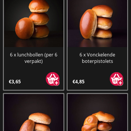
6 x lunchbollen (per 6
6 x Vonckelende
verpakt)
boterpistolets
€3,65
€4,85