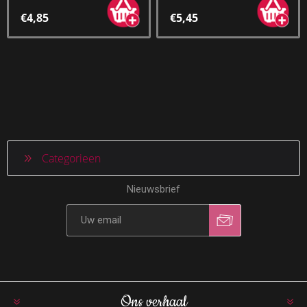
€4,85
€5,45
Categorieen
Nieuwsbrief
Ons verhaal