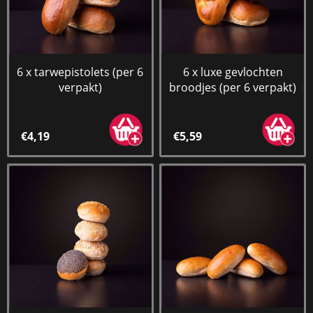
6 x tarwepistolets (per 6
6 x luxe gevlochten
verpakt)
broodjes (per 6 verpakt)
€4,19
€5,59