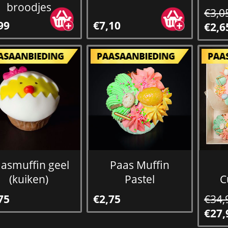
broodjes
€3,0
99
€7,10
€2,6
asmuffin geel
Paas Muffin
(kuiken)
Pastel
C
75
€2,75
€34,
€27,