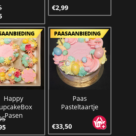
5
€2,99
5
Happy
Paas
upcakeBox
Pasteltaartje
Pasen
95
€33,50
95