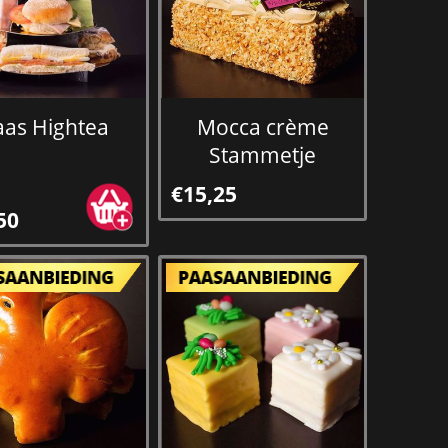
aas Hightea
Mocca crème
Stammetje
€15,25
50