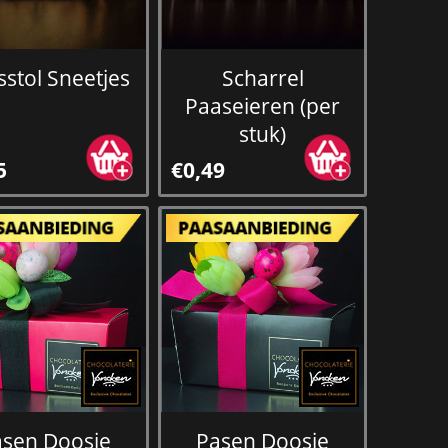
stol Sneetjes
Scharrel
Paaseieren (per
stuk)
5
€0,49
asen Doosje
Pasen Doosje