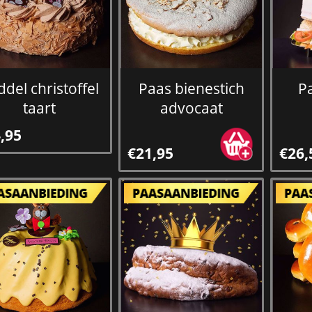
del christoffel
Paas bienestich
P
taart
advocaat
,95
€21,95
€26,