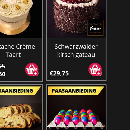
stache Crème
Schwarzwalder
Taart
kirsch gateau
95
€29,75
50