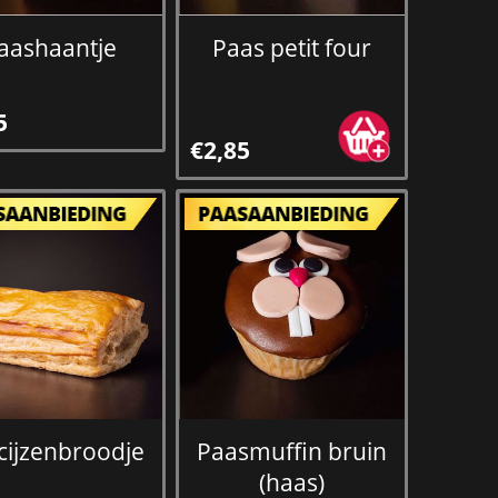
aashaantje
Paas petit four
5
€2,85
cijzenbroodje
Paasmuffin bruin
(haas)