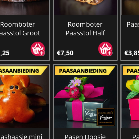
Roomboter
Roomboter
Paas
aasstol Groot
Paasstol Half
,25
€7,50
€3,8
ashaasje mini
Pasen Doosje
P