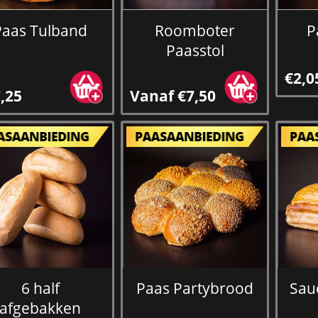
Paas Tulband
Roomboter
P
Paasstol
€2,0
,25
Vanaf €7,50
6 half
Paas Partybrood
Sau
afgebakken