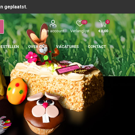
n geplaatst.
0
(0)
Mijn account
Verlanglijst
€0,00
BESTELLEN
OVER ONS
VACATURES
CONTACT