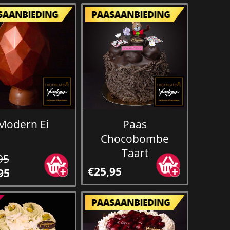
Modern Ei
Paas
Chocobombe
Taart
95
€25,95
95