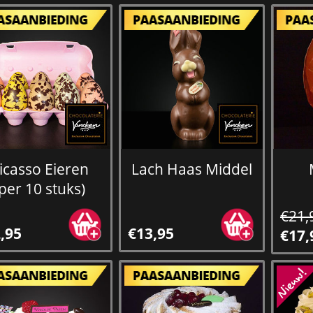
icasso Eieren
Lach Haas Middel
(per 10 stuks)
€21,
,95
€13,95
€17,