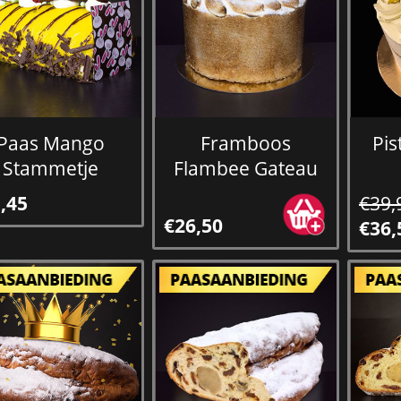
Paas Mango
Framboos
Pi
Stammetje
Flambee Gateau
,45
€39,
€26,50
€36,