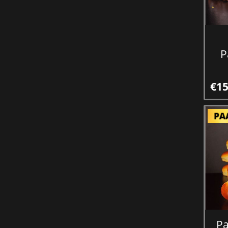
P
€15
Pa