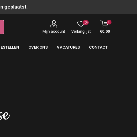
n geplaatst.
0
(0)
Mijn account
Verlanglijst
€0,00
BESTELLEN
OVER ONS
VACATURES
CONTACT
se