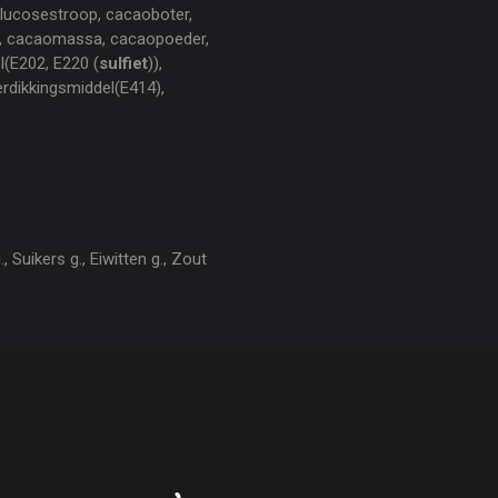
glucosestroop, cacaoboter,
ol, cacaomassa, cacaopoeder,
l(E202, E220 (
sulfiet
)),
erdikkingsmiddel(E414),
 Suikers g., Eiwitten g., Zout