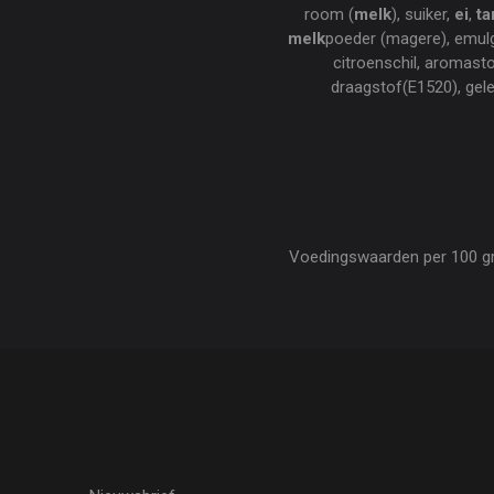
room (
melk
), suiker,
ei
,
ta
melk
poeder (magere), emulg
citroenschil, aromasto
draagstof(E1520), gele
Voedingswaarden per 100 gram 