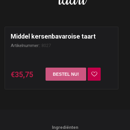
taart
Middel kersenbavaroise taart
Artikelnummer::
8027
€35,75
Ingrediënten