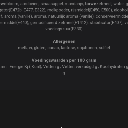
rwe
bloem, aardbeien, sinaasappel, mandarijn,
tarwe
zetmeel, water, 
ator(E472b, E477, E322), melkpoeder, rijsmiddel(E450, E500), alcoh
f, aroma (vanille), aroma, natuurlijk aroma (vanille), conserveermidde
ermiddel(E440), gemodificeerd zetmeel(E1412), stabilisator(E407), v
voedingszuur(E330)
Allergenen
melk, ei, gluten, cacao, lactose, sojabonen, sulfiet
Voedingswaarden per 100 gram
: Energie Kj ( Kcal), Vetten g., Vetten verzadigd g., Koolhydraten g.,
g.