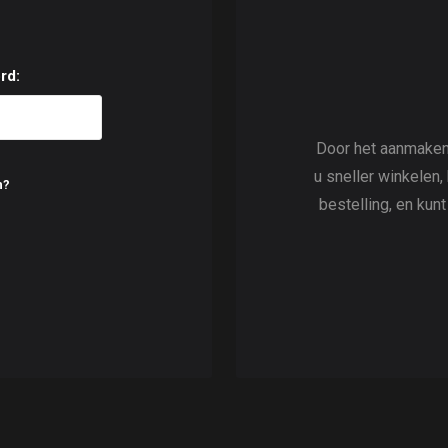
rd:
Door het aanmaken
u sneller winkelen,
n?
bestelling, en kun