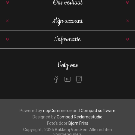
Ons verhaal
Mijn account
Informatie
Volg ons
Powered by
nopCommerce
and
Compad software
Designed by
Compad Reclamestudio
Foto's door
Bjorn Frins
Copyright ; 2026 Bakkerij Voncken. Alle rechten
voorbehouden.