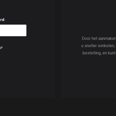
rd:
Door het aanmaken
u sneller winkelen,
n?
bestelling, en kun