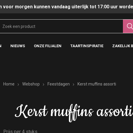
n voor morgen kunnen vandaag uiterlijk tot 17:00 uur worde
N
NIEUWS
ONZE FILIALEN
TAARTINSPIRATIE
ZAKELIJK 
Home
Webshop
Feestdagen
Kerst muffins assorti
Kerst muffins assorti
Prijs per 4 stuks