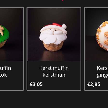
uffin
Kerst muffin
Kers
tok
kerstman
ging
€3,05
€2,85