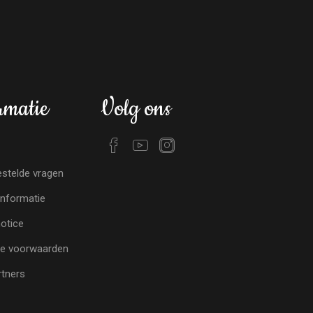
rmatie
Volg ons
stelde vragen
nformatie
notice
e voorwaarden
tners