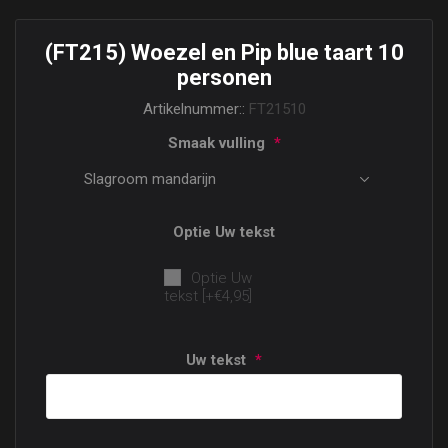
(FT215) Woezel en Pip blue taart 10
personen
Artikelnummer::
FT21510
Smaak vulling
*
Optie Uw tekst
Optie Uw
tekst [+€4,95]
Uw tekst
*