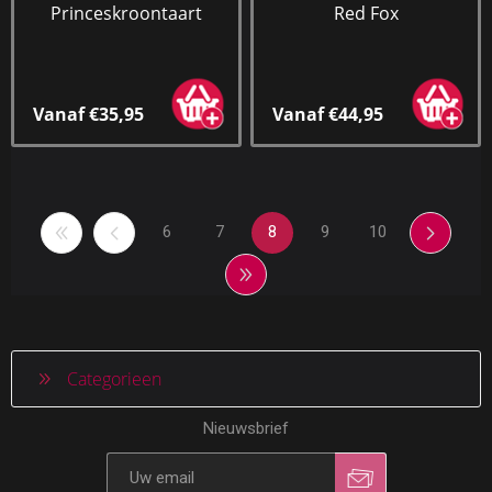
Princeskroontaart
Red Fox
Vanaf €35,95
Vanaf €44,95
6
7
8
9
10
Categorieen
Nieuwsbrief