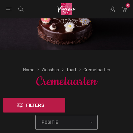
0
Bestellingen voor morgen kunnen vandaag uiterlijk tot
17:00 uur worden geplaatst.
Home
Webshop
Taart
Cremetaarten
Cremetaarten
FILTERS