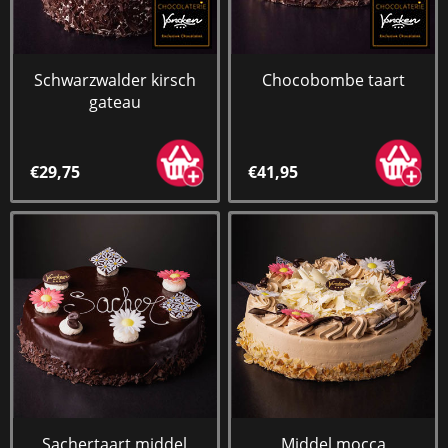
Schwarzwalder kirsch
Chocobombe taart
gateau
€29,75
€41,95
Sachertaart middel
Middel mocca