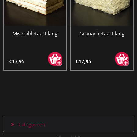
Miserabletaart lang
Granachetaart lang
€17,95
€17,95
Categorieen