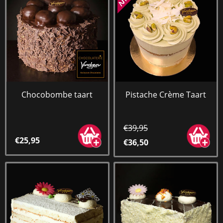
Chocobombe taart
Pistache Crème Taart
€39,95
€25,95
€36,50