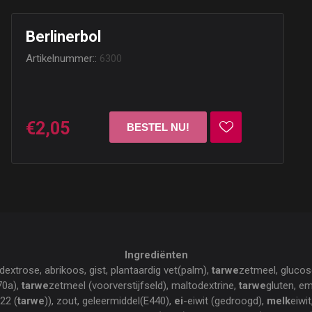
Berlinerbol
Artikelnummer::
6300
€2,05
Ingrediënten
 dextrose, abrikoos, gist, plantaardig vet(palm),
tarwe
zetmeel, glucos
70a),
tarwe
zetmeel (voorverstijfseld), maltodextrine,
tarwe
gluten, e
322 (
tarwe
)), zout, geleermiddel(E440),
ei
-eiwit (gedroogd),
melk
eiwi