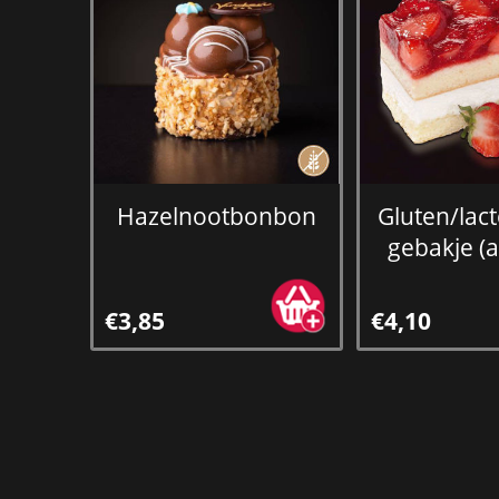
Hazelnootbonbon
Gluten/lac
gebakje (
€3,85
€4,10