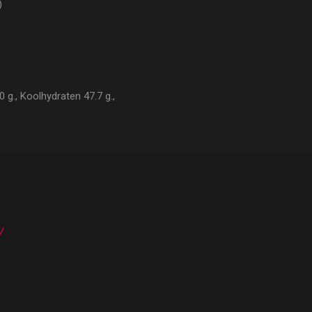
)
 g., Koolhydraten 47.7 g.,
n