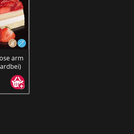
tose arm
aardbei)