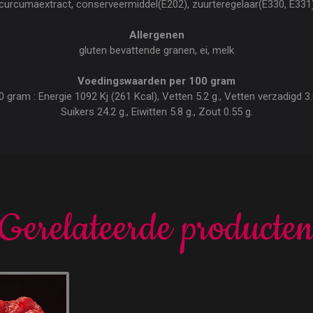
curcumaextract, conserveermiddel(E202), zuurteregelaar(E330, E331
Allergenen
gluten bevattende granen, ei, melk
Voedingswaarden per 100 gram
ram : Energie 1092 Kj (261 Kcal), Vetten 5.2 g., Vetten verzadigd 3.0
Suikers 24.2 g., Eiwitten 5.8 g., Zout 0.55 g.
Gerelateerde producte