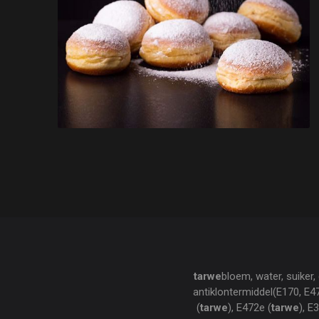
tarwe
bloem, water, suiker,
antiklontermiddel(E170, E4
(
tarwe
), E472e (
tarwe
), E