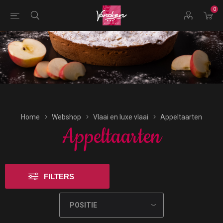
0
Bestellingen voor morgen kunnen vandaag uiterlijk tot
17:00 uur worden geplaatst.
Home
Webshop
Vlaai en luxe vlaai
Appeltaarten
Appeltaarten
FILTERS