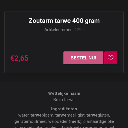
Zoutarm tarwe 400 gram
Artikelnummer::
1290
€2,65
Wettelijke naam
Bruin tarwe
Ingrediënten
water,
tarwe
bloem,
tarwe
meel, gist,
tarwe
gluten,
gerst
emoutmeel, weipoeder (
melk
), plantaardige olie
(raapzaad), plantaardig vet (palmpit),
rogge
moutmeel,