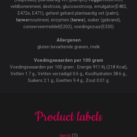
veldbonenmeel, dextrose, glucosestroop, emulgator(E482,
E472e, E471), geheel gehard plantaardig vet (palm),
tarwe
moutmeel, enzymen (
tarwe
), suiker (gebrand),
conserveermiddel(E202), voedingszuur(E330)
Allergenen
gluten bevattende granen, melk
Voedingswaarden per 100 gram
Voedingswaarden per 100 gram : Energie 911 Kj (218 Kcal),
Vetten 1.7 g., Vetten verzadigd 0.6 g., Koolhydraten 38.6 g.,
Suikers 2.1 g., Eiwitten 9.4 g., Zout 0.01 g.
Product labels
gerst
(1)