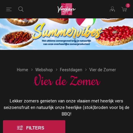
0
Bestellingen voor morgen kunnen vandaag uiterlijk tot
17:00 uur worden geplaatst.
Home
Webshop
Feestdagen
Vier de Zomer
Vier de Zomer
Lekker zomers genieten van onze vlaaien met heerlijk vers
seizoensfruit en natuurlijk onze heerlijke (stok)broden voor bij de
BBQ!
FILTERS