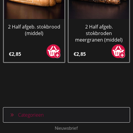
2 Half afgeb. stokbrood
2 Half afgeb.
(middel)
stokbroden
meergranen (middel)
€2,85
€2,85
Categorieen
Nieuwsbrief