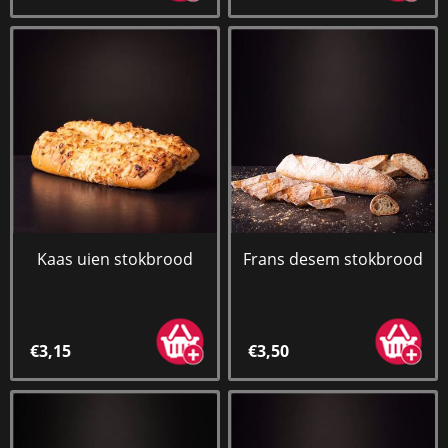
Kaas uien stokbrood
Frans desem stokbrood
€3,15
€3,50