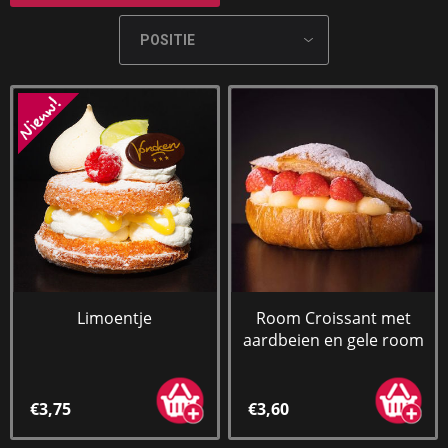
Limoentje
Room Croissant met
aardbeien en gele room
€3,75
€3,60