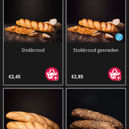
Stokbrood
Stokbrood gesneden
€2,45
€2,85