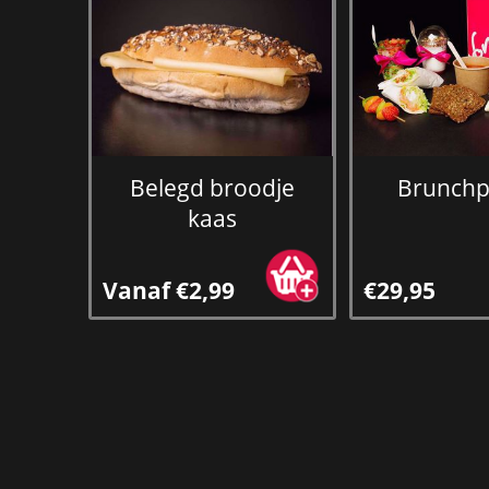
Belegd broodje
Brunchp
kaas
Vanaf €2,99
€29,95