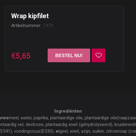
Wrap kipfilet
Artikelnummer::
2470
€5,65
Ingrediënten
arwe
meel, water, paprika, plantaardige olie, plantaardige olie(raapzaa
antaardig vet, dextrose, plantaardig eiwit (gehydrolyseerd), kruidenex
l(E541), voedingszuur(E330),
ei
geel, eiwit, azijn, suiker, citroensap (c