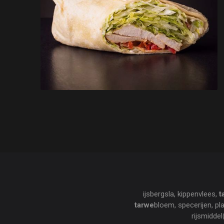
ijsbergsla, kippenvlees,
t
tarwe
bloem, specerijen, pl
rijsmidde