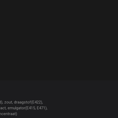
d), zout, draagstof(E422),
tract, emulgator(E415, E471),
oncentraat)