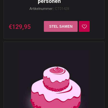
personen
Artikelnummer::
CT01428
€129,95