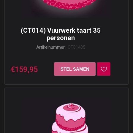
(CT014) Vuurwerk taart 35
personen
Artikelnummer::
CT01435
€159,95