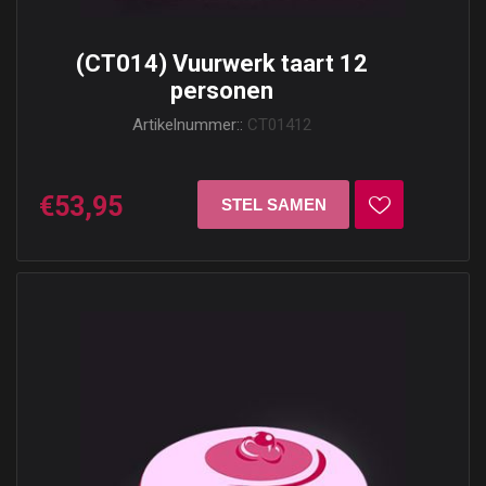
(CT014) Vuurwerk taart 12
personen
Artikelnummer::
CT01412
€53,95