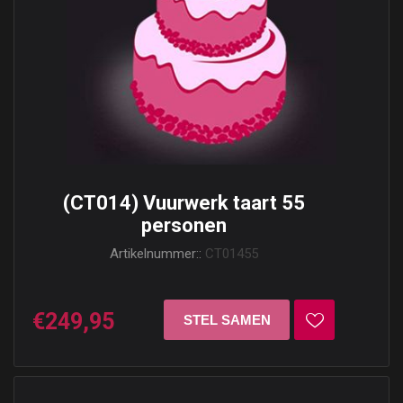
(CT014) Vuurwerk taart 55
personen
Artikelnummer::
CT01455
€249,95