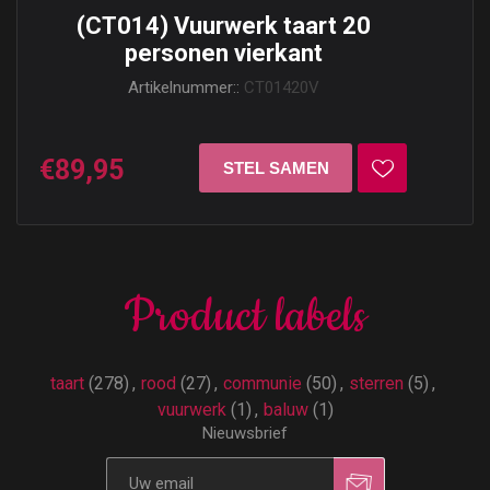
(CT014) Vuurwerk taart 20
personen vierkant
Artikelnummer::
CT01420V
€89,95
Product labels
taart
(278)
,
rood
(27)
,
communie
(50)
,
sterren
(5)
,
vuurwerk
(1)
,
baluw
(1)
Nieuwsbrief