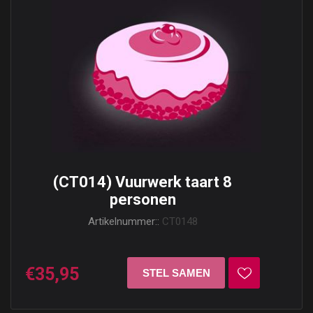
(CT014) Vuurwerk taart 8
personen
Artikelnummer::
CT0148
€35,95