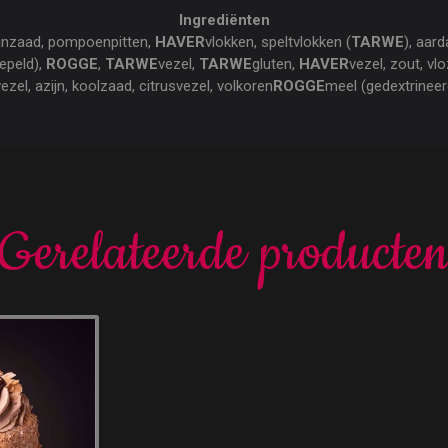
Ingrediënten
ijnzaad, pompoenpitten,
HAVER
vlokken, speltvlokken (
TARWE
), aar
epeld),
ROGGE
,
TARWE
vezel,
TARWE
gluten,
HAVER
vezel, zout, vl
zel, azijn, koolzaad, citrusvezel, volkoren
ROGGE
meel (gedextrineer
Gerelateerde producte