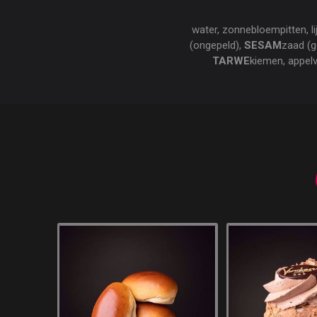
water, zonnebloempitten, l
(ongepeld),
SESAM
zaad (g
TARWE
kiemen, appelve