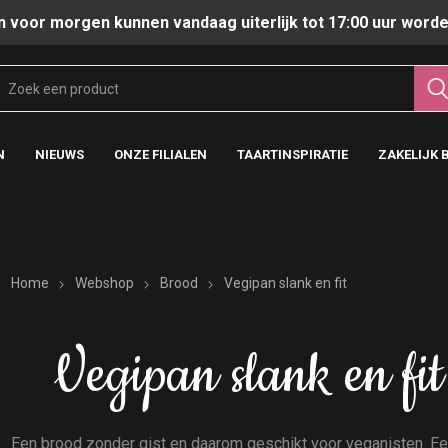
n voor morgen kunnen vandaag uiterlijk tot 17:00 uur worde
N
NIEUWS
ONZE FILIALEN
TAARTINSPIRATIE
ZAKELIJK 
Home
Webshop
Brood
Vegipan slank en fit
Vegipan slank en fit
Een brood zonder gist en daarom geschikt voor veganisten. Een