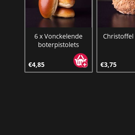
6 x Vonckelende
Christoffel
boterpistolets
€4,85
€3,75