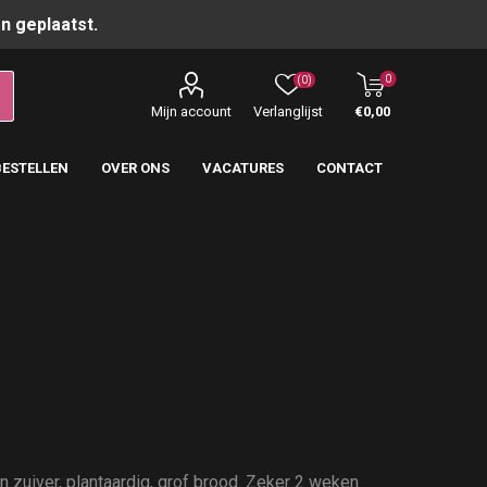
n geplaatst.
0
(0)
Mijn account
Verlanglijst
€0,00
BESTELLEN
OVER ONS
VACATURES
CONTACT
 zuiver, plantaardig, grof brood. Zeker 2 weken