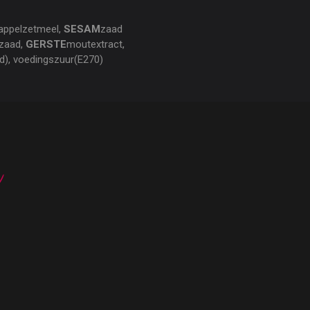
dappelzetmeel,
SESAM
zaad
ozaad,
GERSTE
moutextract,
d), voedingszuur(E270)
n