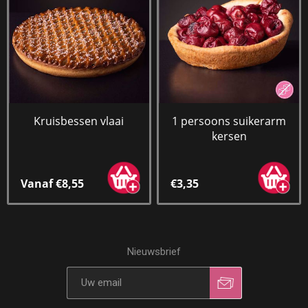
Kruisbessen vlaai
1 persoons suikerarm
kersen
Vanaf €8,55
€3,35
Nieuwsbrief