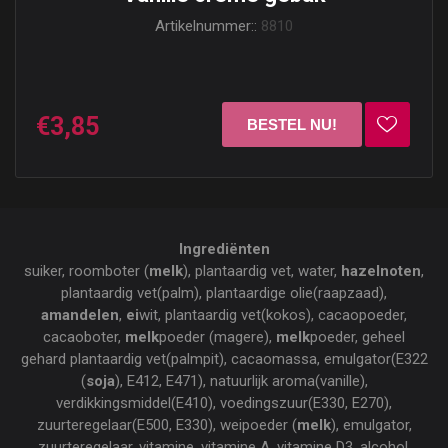
Artikelnummer::
8810
€3,85
Ingrediënten
suiker, roomboter (
melk
), plantaardig vet, water,
hazelnoten
,
plantaardig vet(palm), plantaardige olie(raapzaad),
amandelen
,
ei
wit, plantaardig vet(kokos), cacaopoeder,
cacaoboter,
melk
poeder (magere),
melk
poeder, geheel
gehard plantaardig vet(palmpit), cacaomassa, emulgator(E322
(
soja
), E412, E471), natuurlijk aroma(vanille),
verdikkingsmiddel(E410), voedingszuur(E330, E270),
zuurteregelaar(E500, E330), weipoeder (
melk
), emulgator,
zuurteregelaar, vitamine, vitamine A, vitamine D3, alcohol,