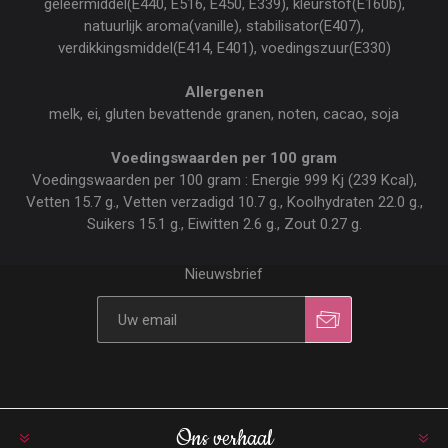
geleermiddel(E440, E516, E450, E339), kleurstof(E160b),
natuurlijk aroma(vanille), stabilisator(E407),
verdikkingsmiddel(E414, E401), voedingszuur(E330)
Allergenen
melk, ei, gluten bevattende granen, noten, cacao, soja
Voedingswaarden per 100 gram
Voedingswaarden per 100 gram : Energie 999 Kj (239 Kcal),
Vetten 15.7 g., Vetten verzadigd 10.7 g., Koolhydraten 22.0 g.,
Suikers 15.1 g., Eiwitten 2.6 g., Zout 0.27 g.
Nieuwsbrief
Ons verhaal