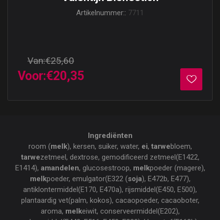
Artikelnummer::
7711
Van:
€25,60
Voor:
€20,35
Ingrediënten
room (
melk
), kersen, suiker, water,
ei
,
tarwe
bloem,
tarwe
zetmeel, dextrose, gemodificeerd zetmeel(E1422,
E1414),
amandelen
, glucosestroop,
melk
poeder (magere),
melk
poeder, emulgator(E322 (
soja
), E472b, E477),
antiklontermiddel(E170, E470a), rijsmiddel(E450, E500),
plantaardig vet(palm, kokos), cacaopoeder, cacaoboter,
aroma,
melk
eiwit, conserveermiddel(E202),