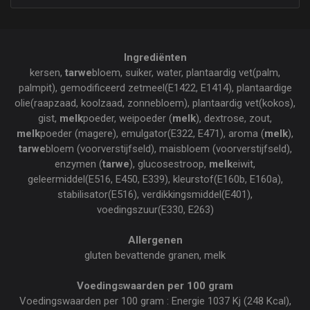
Ingrediënten
kersen,
tarwe
bloem, suiker, water, plantaardig vet(palm,
palmpit), gemodificeerd zetmeel(E1422, E1414), plantaardige
olie(raapzaad, koolzaad, zonnebloem), plantaardig vet(kokos),
gist,
melk
poeder, weipoeder (
melk
), dextrose, zout,
melk
poeder (magere), emulgator(E322, E471), aroma (
melk
),
tarwe
bloem (voorverstijfseld), maisbloem (voorverstijfseld),
enzymen (
tarwe
), glucosestroop,
melk
eiwit,
geleermiddel(E516, E450, E339), kleurstof(E160b, E160a),
stabilisator(E516), verdikkingsmiddel(E401),
voedingszuur(E330, E263)
Allergenen
gluten bevattende granen, melk
Voedingswaarden per 100 gram
Voedingswaarden per 100 gram : Energie 1037 Kj (248 Kcal),