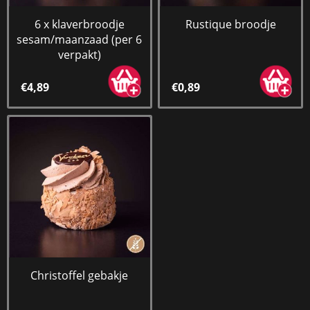
6 x klaverbroodje
Rustique broodje
sesam/maanzaad (per 6
verpakt)
€4,89
€0,89
Christoffel gebakje