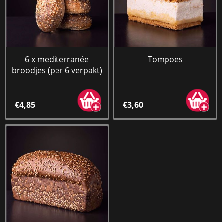
6 x mediterranée
Tompoes
broodjes (per 6 verpakt)
€4,85
€3,60