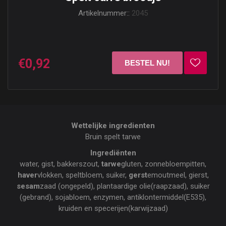
Artikelnummer::
2045
€0,92
Wettelijke ingredienten
Bruin spelt tarwe
Ingrediënten
water, gist, bakkerszout,
tarwe
gluten, zonnebloempitten,
haver
vlokken, speltbloem, suiker,
gerst
emoutmeel, gierst,
sesam
zaad (ongepeld), plantaardige olie(raapzaad), suiker
(gebrand), sojabloem, enzymen, antiklontermiddel(E535),
kruiden en specerijen(karwijzaad)