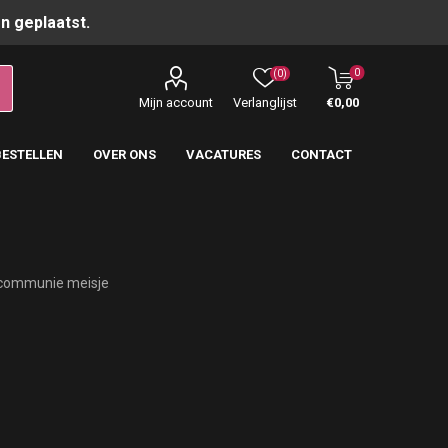
n geplaatst.
0
(0)
Mijn account
Verlanglijst
€0,00
BESTELLEN
OVER ONS
VACATURES
CONTACT
 communie meisje