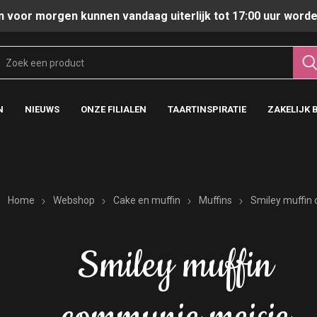
n voor morgen kunnen vandaag uiterlijk tot 17:00 uur worde
N
NIEUWS
ONZE FILIALEN
TAARTINSPIRATIE
ZAKELIJK 
Home
Webshop
Cake en muffin
Muffins
Smiley muffin
Smiley muffin