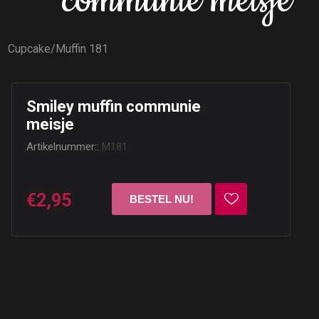
communie meisje
Cupcake/Muffin 181
Smiley muffin communie
meisje
Artikelnummer::
M181
€2,95