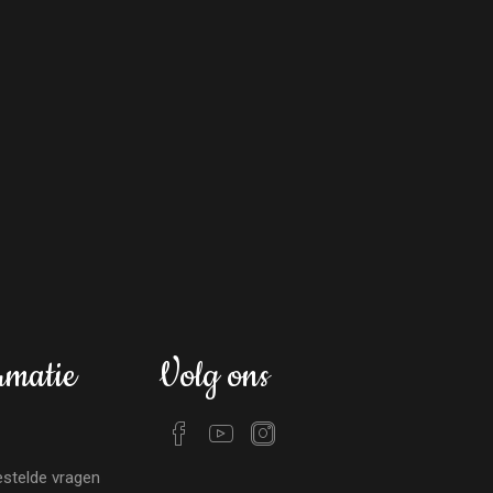
rmatie
Volg ons
stelde vragen