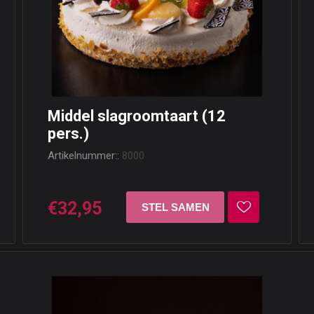
Middel slagroomtaart (12
pers.)
Artikelnummer::
8000
€32,95