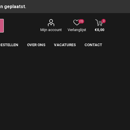
n geplaatst.
0
(0)
Mijn account
Verlanglijst
€0,00
BESTELLEN
OVER ONS
VACATURES
CONTACT
t