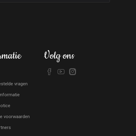
rmatie
Volg ons
stelde vragen
nformatie
notice
e voorwaarden
tners