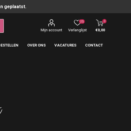
n geplaatst.
0
(0)
Mijn account
Verlanglijst
€0,00
BESTELLEN
OVER ONS
VACATURES
CONTACT
t