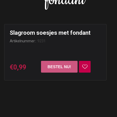
fondant
Slagroom soesjes met fondant
Artikelnummer::
9231
€0,99