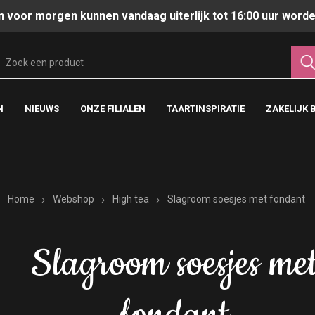
n voor morgen kunnen vandaag uiterlijk tot 16:00 uur worde
N
NIEUWS
ONZE FILIALEN
TAARTINSPIRATIE
ZAKELIJK 
Home
Webshop
High tea
Slagroom soesjes met fondant
Slagroom soesjes me