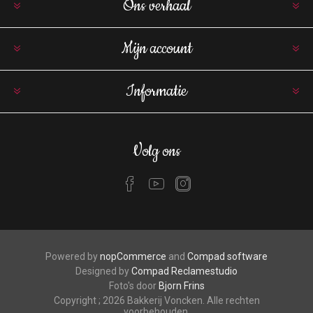
Ons verhaal
Mijn account
Informatie
Volg ons
Powered by
nopCommerce
and
Compad software
Designed by
Compad Reclamestudio
Foto's door
Bjorn Frins
Copyright ; 2026 Bakkerij Voncken. Alle rechten
voorbehouden.