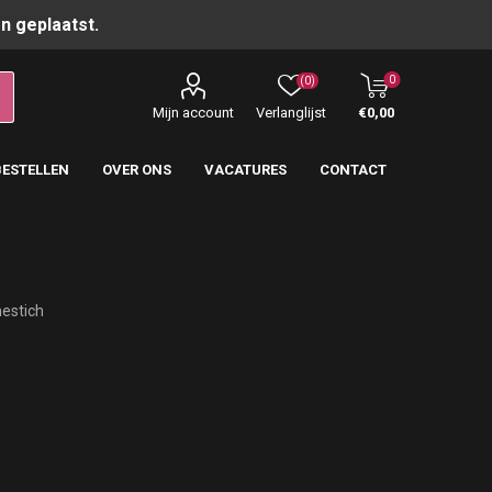
n geplaatst.
0
(0)
Mijn account
Verlanglijst
€0,00
BESTELLEN
OVER ONS
VACATURES
CONTACT
estich