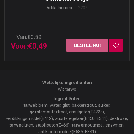
Artikelnummer::
2202
Van:
€0,59
Voor:
€0,49
Wettelijke ingredienten
Wit tarwe
Ingrediënten
tarwe
bloem, water, gist, bakkerszout, suiker,
gerst
emoutextract, emulgator(E472e),
verdikkingsmiddel(E412), zuurteregelaar(E450, E341), dextrose,
tarwe
gluten, stabilisator(E466),
tarwe
moutmeel, enzymen,
antiklontermiddel(E535, E341)