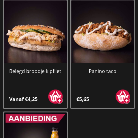
Belegd broodje kipfilet
Panino taco
Vanaf €4,25
€5,65