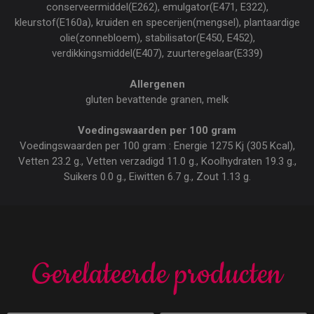
conserveermiddel(E262), emulgator(E471, E322),
kleurstof(E160a), kruiden en specerijen(mengsel), plantaardige
olie(zonnebloem), stabilisator(E450, E452),
verdikkingsmiddel(E407), zuurteregelaar(E339)
Allergenen
gluten bevattende granen, melk
Voedingswaarden per 100 gram
Voedingswaarden per 100 gram : Energie 1275 Kj (305 Kcal),
Vetten 23.2 g., Vetten verzadigd 11.0 g., Koolhydraten 19.3 g.,
Suikers 0.0 g., Eiwitten 6.7 g., Zout 1.13 g.
Gerelateerde producten