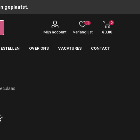
n geplaatst.
0
(0)
Mijn account
Verlanglijst
€0,00
BESTELLEN
OVER ONS
VACATURES
CONTACT
eculaas
s