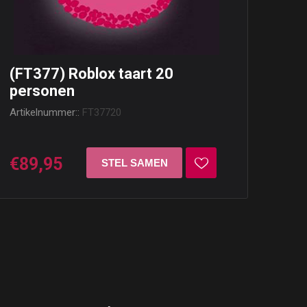
(FT377) Roblox taart 20
personen
Artikelnummer::
FT37720
€89,95