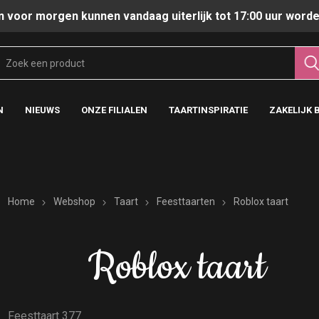
n voor morgen kunnen vandaag uiterlijk tot 17:00 uur worde
N
NIEUWS
ONZE FILIALEN
TAARTINSPIRATIE
ZAKELIJK 
Home
Webshop
Taart
Feesttaarten
Roblox taart
Roblox taart
Feesttaart 377