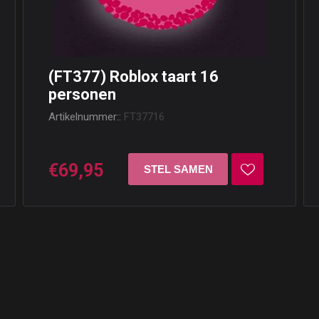
(FT377) Roblox taart 16
personen
Artikelnummer::
FT37716
€69,95