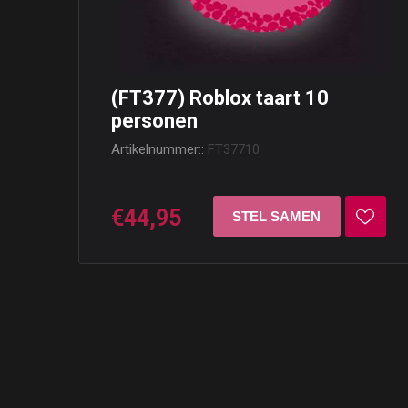
(FT377) Roblox taart 10
personen
Artikelnummer::
FT37710
€44,95