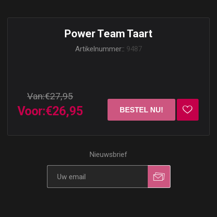
Power Team Taart
Artikelnummer::
9487
Van:
€27,95
Voor:
€26,95
Nieuwsbrief