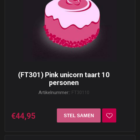
(FT301) Pink unicorn taart 10
personen
Artikelnummer::
FT30110
€44,95