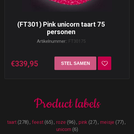
(FT301) Pink unicorn taart 75
personen
Artikelnummer::
FT30175
€339,95
Product labels
taart
(278)
,
feest
(65)
,
roze
(96)
,
pink
(27)
,
meisje
(77)
,
unicorn
(6)