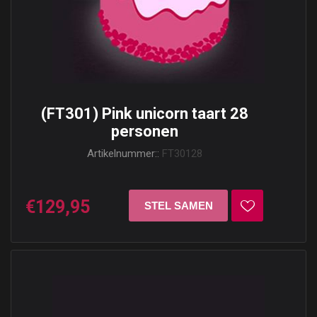
(FT301) Pink unicorn taart 28
personen
Artikelnummer::
FT30128
€129,95