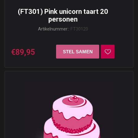
(FT301) Pink unicorn taart 20
personen
Artikelnummer::
FT30120
€89,95