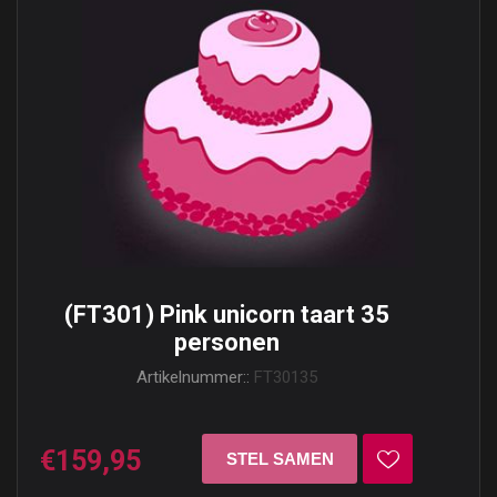
(FT301) Pink unicorn taart 35
personen
Artikelnummer::
FT30135
€159,95