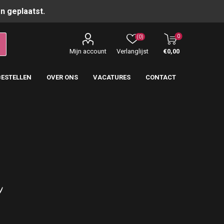
n geplaatst.
0
(0)
Mijn account
Verlanglijst
€0,00
BESTELLEN
OVER ONS
VACATURES
CONTACT
i