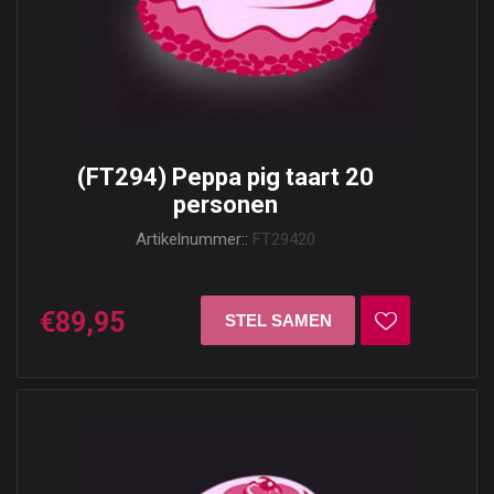
(FT294) Peppa pig taart 20
personen
Artikelnummer::
FT29420
€89,95