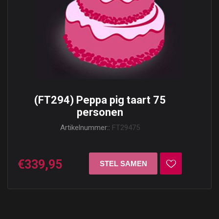
(FT294) Peppa pig taart 75
personen
Artikelnummer::
FT29475
€339,95