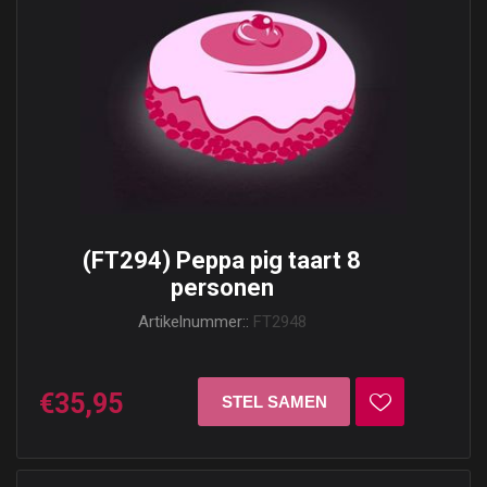
(FT294) Peppa pig taart 8
personen
Artikelnummer::
FT2948
€35,95