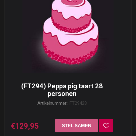
(FT294) Peppa pig taart 28
personen
Artikelnummer::
FT29428
€129,95