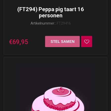
(FT294) Peppa pig taart 16
personen
Artikelnummer::
FT29416
€69,95