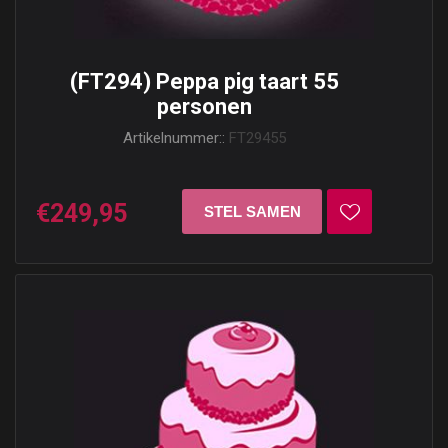
(FT294) Peppa pig taart 55
personen
Artikelnummer::
FT29455
€249,95