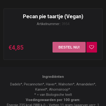
Pecan pie taartje (Vegan)
Artikelnummer::
3954
€4,85
Ingrediënten
Dadels*, Pecannoten*, Haver*, Walnoten*, Amandelen*,
Kaneel*, Ahornsiroop*.
* = van Biologische teelt
Voedingswaarden per 100 gram:
Energie 235 kcal (988 kJ) - Vetten 11 gram (waarvan verz. 1