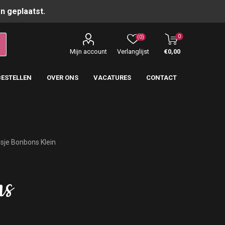
n geplaatst.
0
(0)
Mijn account
Verlanglijst
€0,00
BESTELLEN
OVER ONS
VACATURES
CONTACT
sje Bonbons Klein
ns