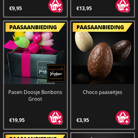
€9,95
€13,95
Pasen Doosje Bonbons
Choco paaseitjes
Groot
€19,95
€3,95