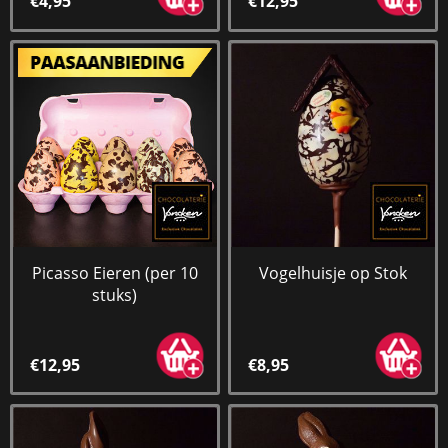
€4,95
€12,95
Picasso Eieren (per 10
Vogelhuisje op Stok
stuks)
€12,95
€8,95