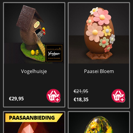
Vogelhuisje
Paasei Bloem
€21,95
€29,95
€18,35