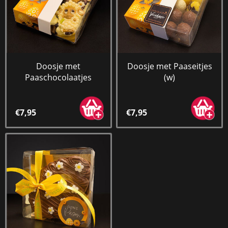
Doosje met
Doosje met Paaseitjes
Paaschocolaatjes
(w)
€7,95
€7,95