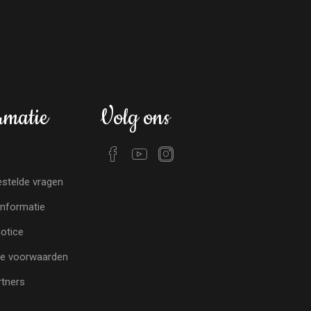
rmatie
Volg ons
stelde vragen
nformatie
notice
e voorwaarden
tners