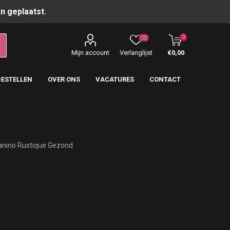
n geplaatst.
0
(0)
Mijn account
Verlanglijst
€0,00
BESTELLEN
OVER ONS
VACATURES
CONTACT
anino Rustique Gezond