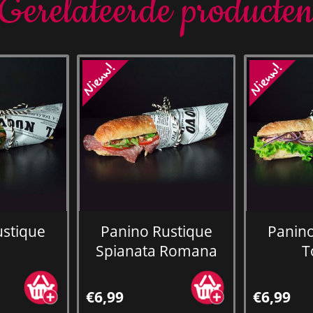
Gerelateerde producte
ustique
Panino Rustique
Panino
p
Spianata Romana
T
€6,99
€6,99