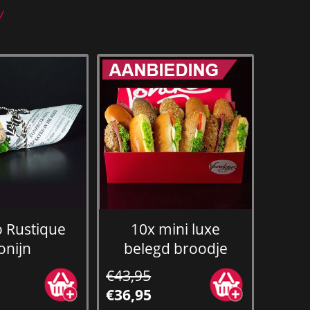
n
 Rustique
10x mini luxe
onijn
belegd broodje
€43,95
€36,95