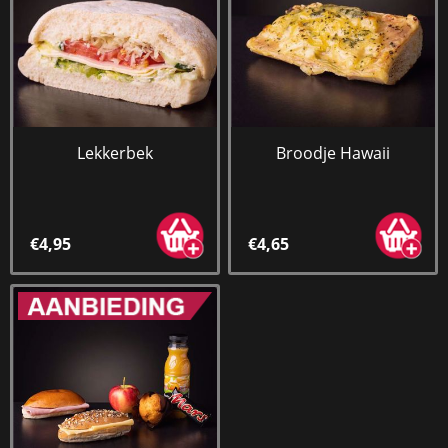
Lekkerbek
Broodje Hawaii
€4,95
€4,65