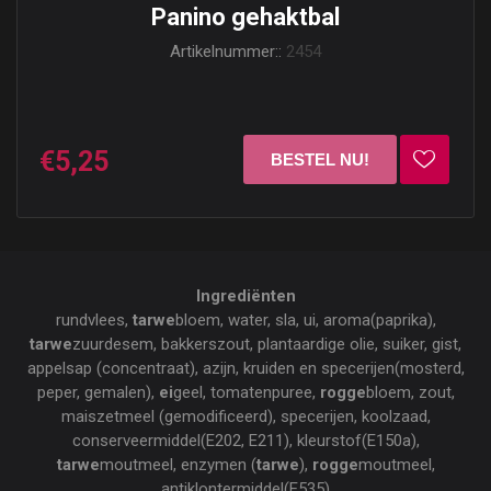
Panino gehaktbal
Artikelnummer::
2454
€5,25
Ingrediënten
rundvlees,
tarwe
bloem, water, sla, ui, aroma(paprika),
tarwe
zuurdesem, bakkerszout, plantaardige olie, suiker, gist,
appelsap (concentraat), azijn, kruiden en specerijen(mosterd,
peper, gemalen),
ei
geel, tomatenpuree,
rogge
bloem, zout,
maiszetmeel (gemodificeerd), specerijen, koolzaad,
conserveermiddel(E202, E211), kleurstof(E150a),
tarwe
moutmeel, enzymen (
tarwe
),
rogge
moutmeel,
antiklontermiddel(E535)