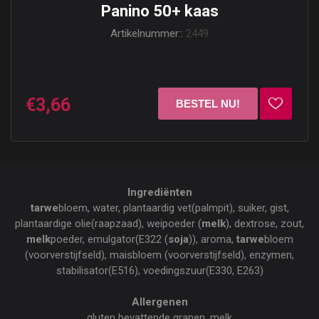
Panino 50+ kaas
Artikelnummer::
2449
€3,66
Ingrediënten
tarwe
bloem, water, plantaardig vet(palmpit), suiker, gist,
plantaardige olie(raapzaad), weipoeder (
melk
), dextrose, zout,
melk
poeder, emulgator(E322 (
soja
)), aroma,
tarwe
bloem
(voorverstijfseld), maisbloem (voorverstijfseld), enzymen,
stabilisator(E516), voedingszuur(E330, E263)
Allergenen
gluten bevattende granen, melk