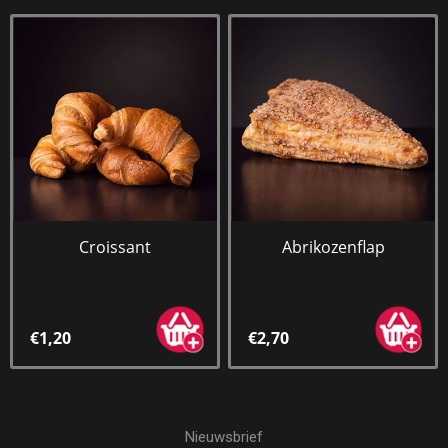
Croissant
Abrikozenflap
€1,20
€2,70
Nieuwsbrief