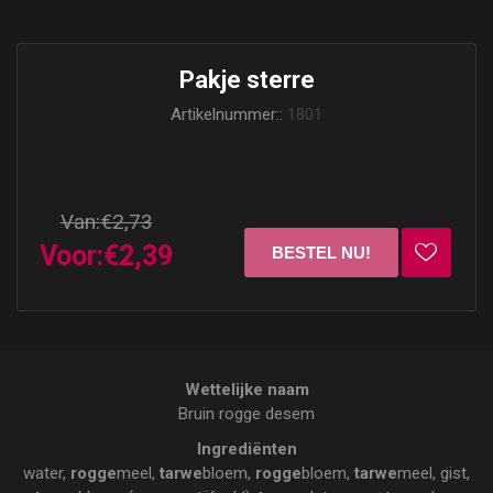
Pakje sterre
Artikelnummer::
1801
Van:
€2,73
Voor:
€2,39
Wettelijke naam
Bruin rogge desem
Ingrediënten
water,
rogge
meel,
tarwe
bloem,
rogge
bloem,
tarwe
meel, gist,