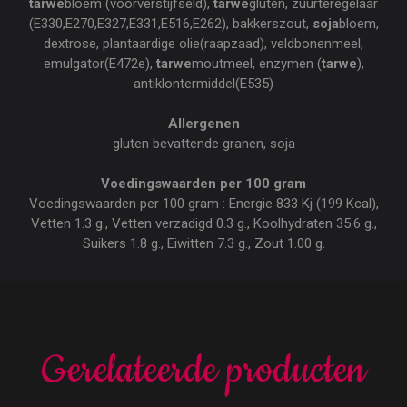
tarwe
bloem (voorverstijfseld),
tarwe
gluten, zuurteregelaar
(E330,E270,E327,E331,E516,E262), bakkerszout,
soja
bloem,
dextrose, plantaardige olie(raapzaad), veldbonenmeel,
emulgator(E472e),
tarwe
moutmeel, enzymen (
tarwe
),
antiklontermiddel(E535)
Allergenen
gluten bevattende granen, soja
Voedingswaarden per 100 gram
Voedingswaarden per 100 gram : Energie 833 Kj (199 Kcal),
Vetten 1.3 g., Vetten verzadigd 0.3 g., Koolhydraten 35.6 g.,
Suikers 1.8 g., Eiwitten 7.3 g., Zout 1.00 g.
Gerelateerde producten