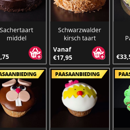
Sachertaart
Schwarzwalder
middel
kirsch taart
P
Vanaf
,75
€33,
€17,95