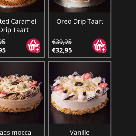
lted Caramel
Oreo Drip Taart
Drip Taart
95
€39,95
95
€32,95
aas mocca
Vanille