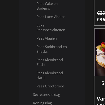
Paas Cake en
Bodems
€39
Paas Luxe Vlaaien
€36
Luxe
Paasspecialiteiten
Paas Vlaaien
Paas Stokbrood en
Snacks
Paas Kleinbrood
Zacht
Paas Kleinbrood
Hard
S
Paas Grootbrood
Secretaresse dag
Va
Koningsdag