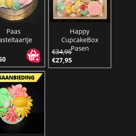
Paas
Happy
asteltaartje
CupcakeBox
Pasen
€34,95
50
€27,95