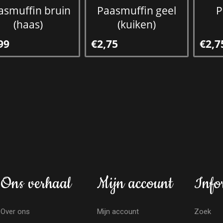
asmuffin bruin
Paasmuffin geel
P
(haas)
(kuiken)
99
€2,75
€2,7
Ons verhaal
Mijn account
Info
Over ons
Mijn account
Zoek