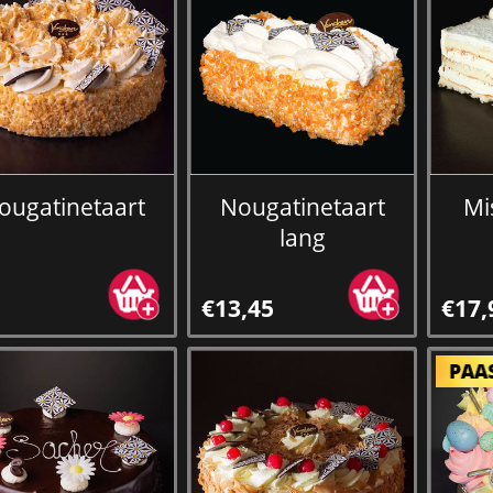
ougatinetaart
Nougatinetaart
Mi
lang
€13,45
€17,