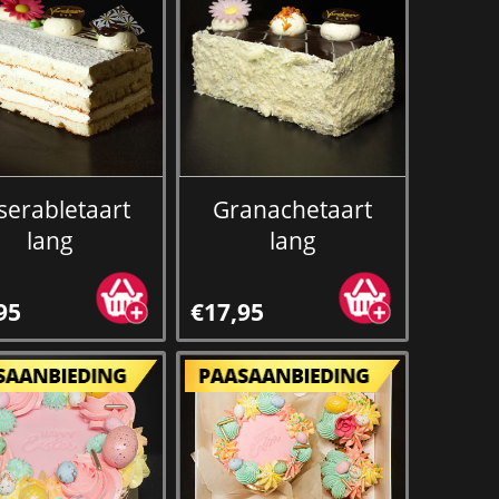
serabletaart
Granachetaart
lang
lang
95
€17,95