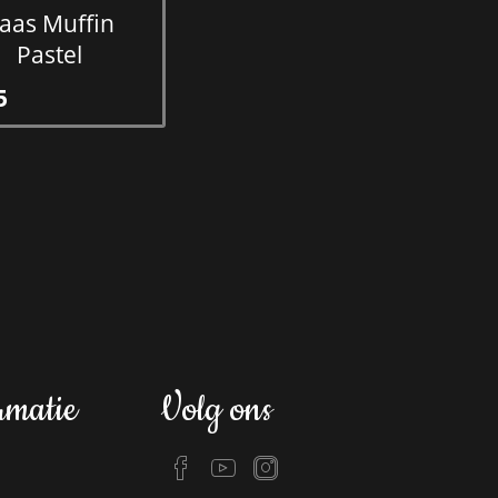
aas Muffin
Pastel
5
rmatie
Volg ons