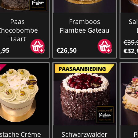
Paas
Framboos
Sa
Chocobombe
Flambee Gateau
Taart
€39,
,95
€26,50
€32,
istache Crème
Schwarzwalder
P