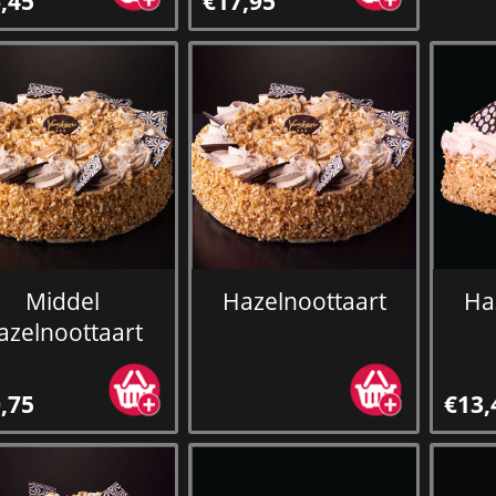
,45
€17,95
Middel
Hazelnoottaart
Ha
azelnoottaart
,75
€13,