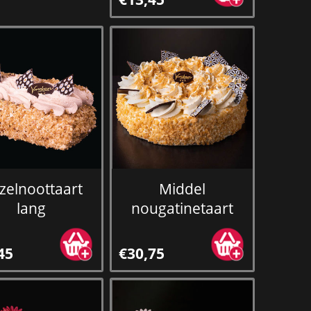
zelnoottaart
Middel
lang
nougatinetaart
45
€30,75