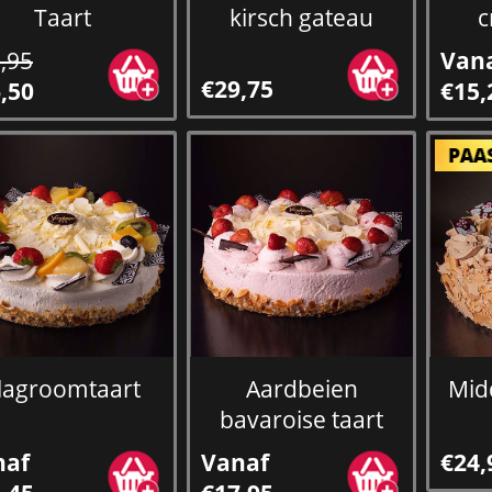
Taart
kirsch gateau
c
,95
Van
€29,75
,50
€15,
lagroomtaart
Aardbeien
Midd
bavaroise taart
naf
Vanaf
€24,