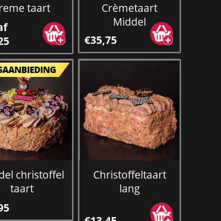
reme taart
Crèmetaart
Middel
af
€35,75
25
el christoffel
Christoffeltaart
taart
lang
95
€13,45