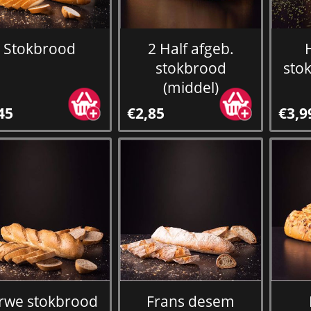
Stokbrood
2 Half afgeb.
stokbrood
stok
(middel)
45
€2,85
€3,9
rwe stokbrood
Frans desem