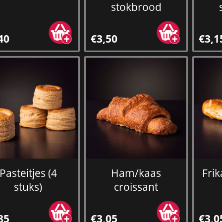
stokbrood
40
€3,50
€3,1
Pasteitjes (4
Ham/kaas
Fri
stuks)
croissant
85
€3,05
€3,0