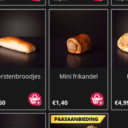
rstenbroodjes
Mini frikandel
60
€1,40
€4,9