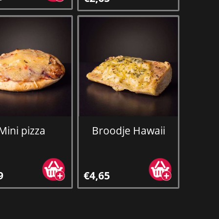
Mini pizza
Broodje Hawaii
9
€4,65