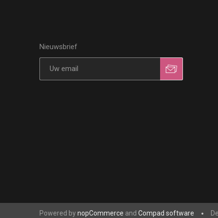
Nieuwsbrief
Powered by
nopCommerce
and
Compad software
De