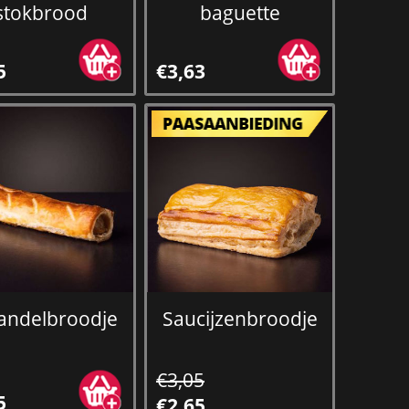
stokbrood
baguette
5
€3,63
kandelbroodje
Saucijzenbroodje
€3,05
5
€2,65