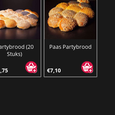
artybrood (20
Paas Partybrood
Stuks)
,75
€7,10