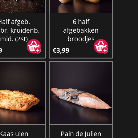
Half afgeb.
6 half
br. kruidenb.
afgebakken
mid. (2st)
broodjes
9
€3,99
Kaas uien
Pain de Julien